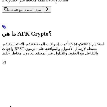
أتمتة محافظ غير احتجازية لـ EVM وSolana
نسخ الصفحة
نسخ الصفحة
ما هي AFK Crypto؟
أتمت إجراءات المحفظة غير الاحتجازية عبر EVM وSolana. استخدم
واجهات REST بسيطة لإرسال الأصول، والموافقة على الرموز،
والتفاعل مع العقود، والتداول عبر المجمّعات. دون مخاطر حفظ.