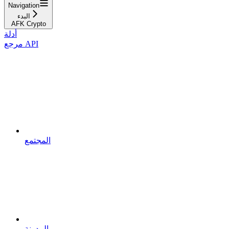
Navigation
البدء
AFK Crypto
أدلة
مرجع API
المجتمع
المدونة