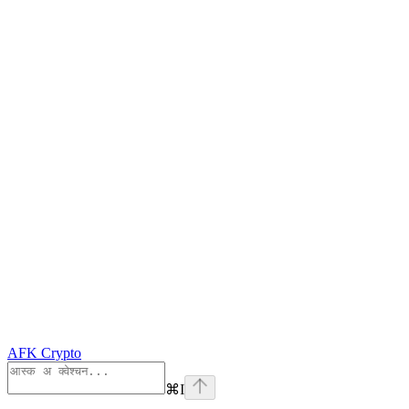
AFK Crypto
⌘
I