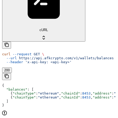
cURL
curl
 --request
 GET
 \
  --url
 https://api.afkcrypto.com/v1/wallets/balances
 \
  --header
 'x-api-key: <api-key>'
200
{
  "balances"
: [
    {
"chainType"
:
"ethereum"
,
"chainId"
:
8453
,
"address"
:
"0
    {
"chainType"
:
"ethereum"
,
"chainId"
:
8453
,
"address"
:
"0
  ]
}