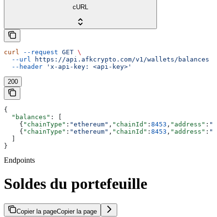
cURL
curl
 --request
 GET
 \
  --url
 https://api.afkcrypto.com/v1/wallets/balances
 \
  --header
 'x-api-key: <api-key>'
200
{
  "balances"
: [
    {
"chainType"
:
"ethereum"
,
"chainId"
:
8453
,
"address"
:
"0
    {
"chainType"
:
"ethereum"
,
"chainId"
:
8453
,
"address"
:
"0
  ]
}
Endpoints
Soldes du portefeuille
Copier la page
Copier la page