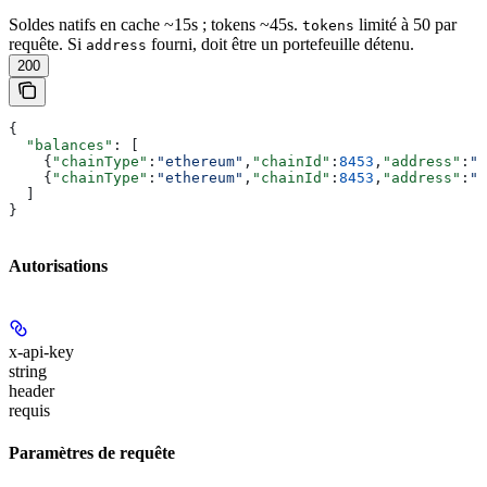
Soldes natifs en cache ~15s ; tokens ~45s.
limité à 50 par
tokens
requête. Si
fourni, doit être un portefeuille détenu.
address
200
{
  "balances"
: [
    {
"chainType"
:
"ethereum"
,
"chainId"
:
8453
,
"address"
:
"0
    {
"chainType"
:
"ethereum"
,
"chainId"
:
8453
,
"address"
:
"0
  ]
}
Autorisations
x-api-key
string
header
requis
Paramètres de requête