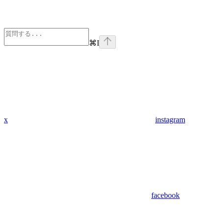
⌘
I
x
instagram
facebook