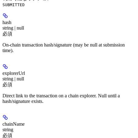
SUBMITTED
hash
string | null
必須
On-chain transaction hash/signature (may be null at submission
time).
explorerUrl
string | null
必須
Direct link to the transaction on a chain explorer. Null until a
hash/signature exists.
chainName
string
必須