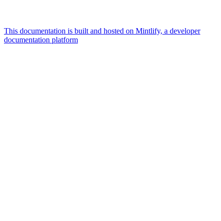
This documentation is built and hosted on Mintlify, a developer
documentation platform