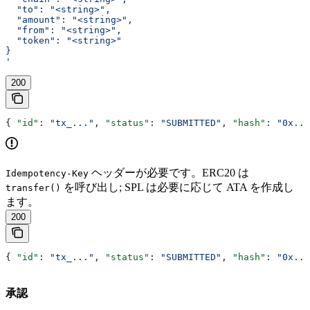
  "to": "<string>",
  "amount": "<string>",
  "from": "<string>",
  "token": "<string>"
}
'
200
{ 
"id"
: 
"tx_..."
, 
"status"
: 
"SUBMITTED"
, 
"hash"
: 
"0x...
ヘッダーが必要です。ERC20 は
Idempotency-Key
を呼び出し; SPL は必要に応じて ATA を作成し
transfer()
ます。
200
{ 
"id"
: 
"tx_..."
, 
"status"
: 
"SUBMITTED"
, 
"hash"
: 
"0x...
承認