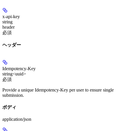
x-api-key
string
header
必須
ヘッダー
Idempotency-Key
string<uuid>
必須
Provide a unique Idempotency-Key per user to ensure single
submission.
ボディ
application/json