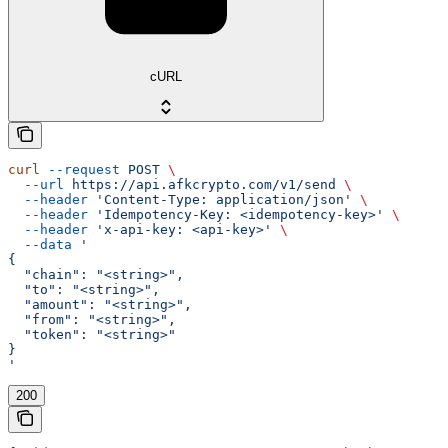
cURL
curl
 --request
 POST
 \
  --url
 https://api.afkcrypto.com/v1/send
 \
  --header
 'Content-Type: application/json'
 \
  --header
 'Idempotency-Key: <idempotency-key>'
 \
  --header
 'x-api-key: <api-key>'
 \
  --data
 '
{
  "chain": "<string>",
  "to": "<string>",
  "amount": "<string>",
  "from": "<string>",
  "token": "<string>"
}
'
200