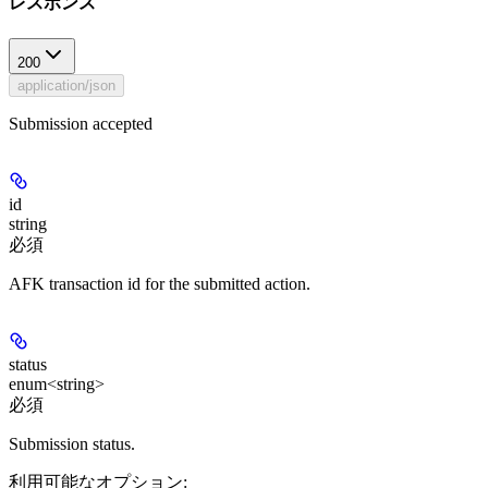
レスポンス
200
application/json
Submission accepted
id
string
必須
AFK transaction id for the submitted action.
status
enum<string>
必須
Submission status.
利用可能なオプション
: