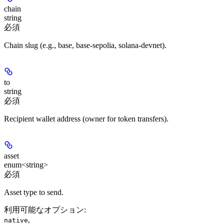
chain
string
必須
Chain slug (e.g., base, base-sepolia, solana-devnet).
to
string
必須
Recipient wallet address (owner for token transfers).
asset
enum<string>
必須
Asset type to send.
利用可能なオプション
:
,
native