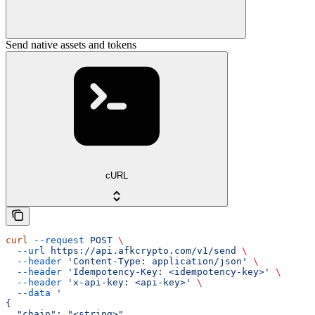
Send native assets and tokens
cURL
curl
 --request
 POST
 \
  --url
 https://api.afkcrypto.com/v1/send
 \
  --header
 'Content-Type: application/json'
 \
  --header
 'Idempotency-Key: <idempotency-key>'
 \
  --header
 'x-api-key: <api-key>'
 \
  --data
 '
{
  "chain": "<string>",