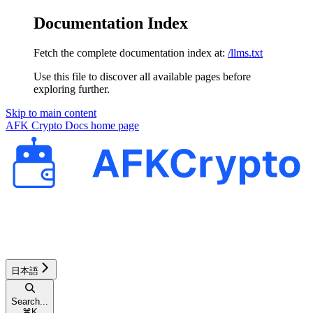
Documentation Index
Fetch the complete documentation index at:
/llms.txt
Use this file to discover all available pages before
exploring further.
Skip to main content
AFK Crypto Docs
home page
日本語
Search...
⌘
K