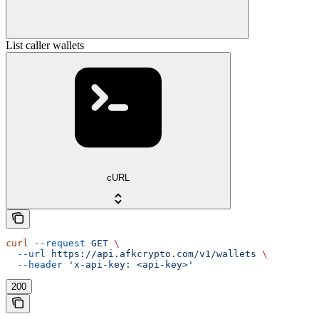
List caller wallets
cURL
curl
 --request
 GET
 \
  --url
 https://api.afkcrypto.com/v1/wallets
 \
  --header
 'x-api-key: <api-key>'
200