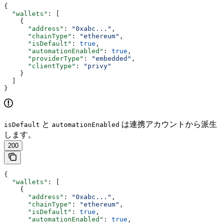
{
  "wallets"
: [
    {
      "address"
: 
"0xabc..."
,
      "chainType"
: 
"ethereum"
,
      "isDefault"
: 
true
,
      "automationEnabled"
: 
true
,
      "providerType"
: 
"embedded"
,
      "clientType"
: 
"privy"
    }
  ]
}
と
は連携アカウントから派生
isDefault
automationEnabled
します。
200
{
  "wallets"
: [
    {
      "address"
: 
"0xabc..."
,
      "chainType"
: 
"ethereum"
,
      "isDefault"
: 
true
,
      "automationEnabled"
: 
true
,