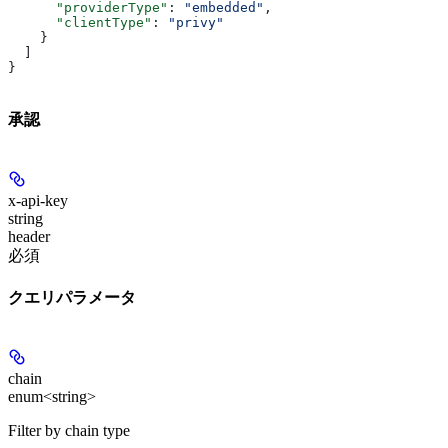
      "providerType"
: 
"embedded"
,
      "clientType"
: 
"privy"
    }
  ]
}
承認
x-api-key
string
header
必須
クエリパラメータ
chain
enum<string>
Filter by chain type