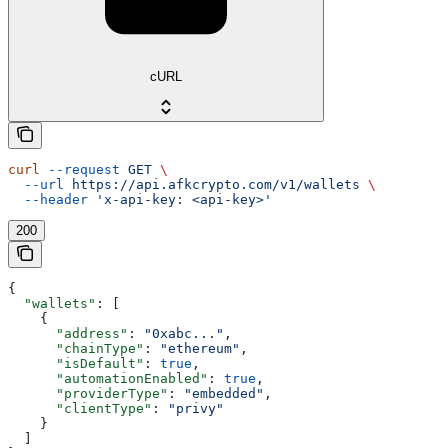
cURL
curl
 --request
 GET
 \
  --url
 https://api.afkcrypto.com/v1/wallets
 \
  --header
 'x-api-key: <api-key>'
200
{
  "wallets"
: [
    {
      "address"
: 
"0xabc..."
,
      "chainType"
: 
"ethereum"
,
      "isDefault"
: 
true
,
      "automationEnabled"
: 
true
,
      "providerType"
: 
"embedded"
,
      "clientType"
: 
"privy"
    }
  ]