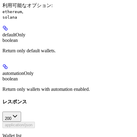
利用可能なオプション
:
,
ethereum
solana
defaultOnly
boolean
Return only default wallets.
automationOnly
boolean
Return only wallets with automation enabled.
レスポンス
200
application/json
Wallet list