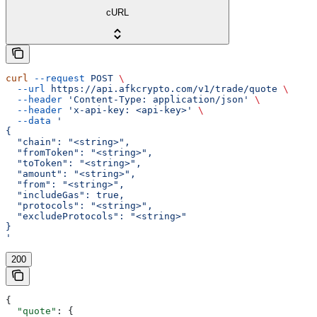
cURL
curl
 --request
 POST
 \
  --url
 https://api.afkcrypto.com/v1/trade/quote
 \
  --header
 'Content-Type: application/json'
 \
  --header
 'x-api-key: <api-key>'
 \
  --data
 '
{
  "chain": "<string>",
  "fromToken": "<string>",
  "toToken": "<string>",
  "amount": "<string>",
  "from": "<string>",
  "includeGas": true,
  "protocols": "<string>",
  "excludeProtocols": "<string>"
}
'
200
{
  "quote"
: {