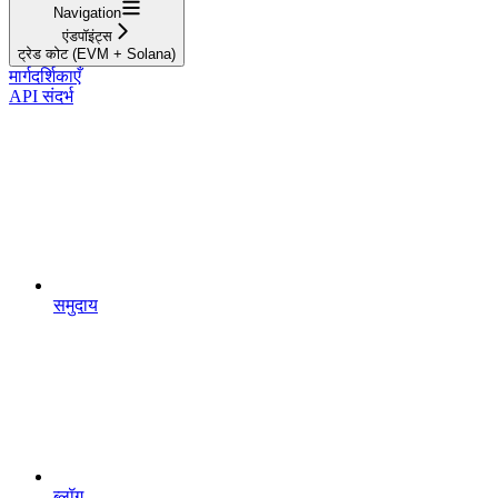
Navigation
एंडपॉइंट्स
ट्रेड कोट (EVM + Solana)
मार्गदर्शिकाएँ
API संदर्भ
समुदाय
ब्लॉग