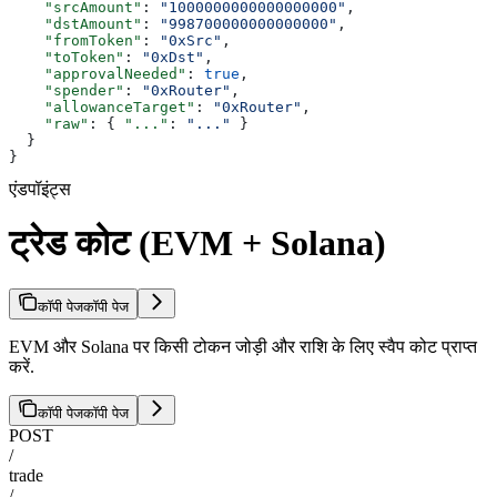
    "srcAmount"
: 
"1000000000000000000"
,
    "dstAmount"
: 
"998700000000000000"
,
    "fromToken"
: 
"0xSrc"
,
    "toToken"
: 
"0xDst"
,
    "approvalNeeded"
: 
true
,
    "spender"
: 
"0xRouter"
,
    "allowanceTarget"
: 
"0xRouter"
,
    "raw"
: { 
"..."
: 
"..."
 }
  }
}
एंडपॉइंट्स
ट्रेड कोट (EVM + Solana)
कॉपी पेज
कॉपी पेज
EVM और Solana पर किसी टोकन जोड़ी और राशि के लिए स्वैप कोट प्राप्त
करें.
कॉपी पेज
कॉपी पेज
POST
/
trade
/