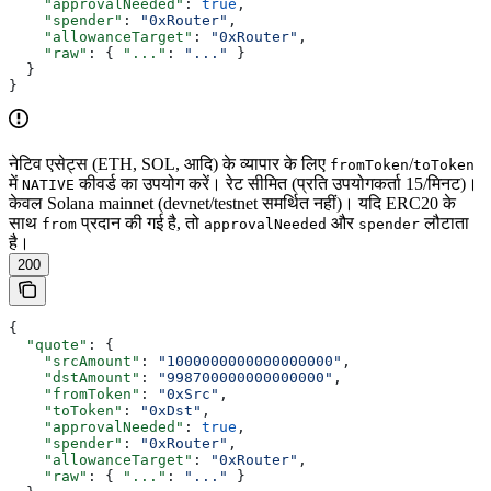
    "approvalNeeded"
: 
true
,
    "spender"
: 
"0xRouter"
,
    "allowanceTarget"
: 
"0xRouter"
,
    "raw"
: { 
"..."
: 
"..."
 }
  }
}
नेटिव एसेट्स (ETH, SOL, आदि) के व्यापार के लिए
/
fromToken
toToken
में
कीवर्ड का उपयोग करें। रेट सीमित (प्रति उपयोगकर्ता 15/मिनट)।
NATIVE
केवल Solana mainnet (devnet/testnet समर्थित नहीं)। यदि ERC20 के
साथ
प्रदान की गई है, तो
और
लौटाता
from
approvalNeeded
spender
है।
200
{
  "quote"
: {
    "srcAmount"
: 
"1000000000000000000"
,
    "dstAmount"
: 
"998700000000000000"
,
    "fromToken"
: 
"0xSrc"
,
    "toToken"
: 
"0xDst"
,
    "approvalNeeded"
: 
true
,
    "spender"
: 
"0xRouter"
,
    "allowanceTarget"
: 
"0xRouter"
,
    "raw"
: { 
"..."
: 
"..."
 }