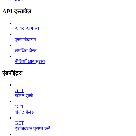
API दस्तावेज़
AFK API v1
प्रमाणीकरण
समर्थित चेन्स
नीतियाँ और सुरक्षा
एंडपॉइंट्स
GET
वॉलेट सूची
GET
वॉलेट बैलेंस
GET
ट्रांज़ैक्शन प्राप्त करें