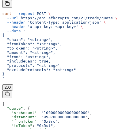
curl
 --request
 POST
 \
  --url
 https://api.afkcrypto.com/v1/trade/quote
 \
  --header
 'Content-Type: application/json'
 \
  --header
 'x-api-key: <api-key>'
 \
  --data
 '
{
  "chain": "<string>",
  "fromToken": "<string>",
  "toToken": "<string>",
  "amount": "<string>",
  "from": "<string>",
  "includeGas": true,
  "protocols": "<string>",
  "excludeProtocols": "<string>"
}
'
200
{
  "quote"
: {
    "srcAmount"
: 
"1000000000000000000"
,
    "dstAmount"
: 
"998700000000000000"
,
    "fromToken"
: 
"0xSrc"
,
    "toToken"
: 
"0xDst"
,