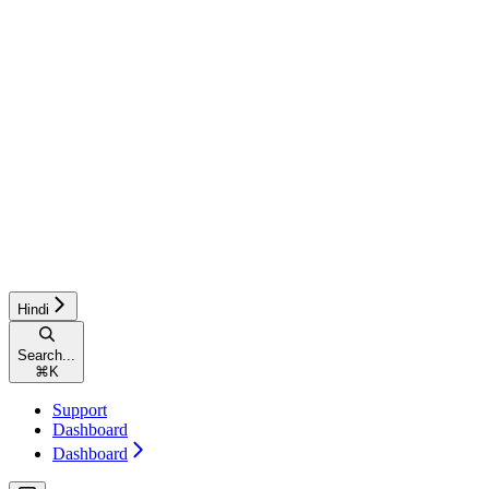
Hindi
Search...
⌘
K
Support
Dashboard
Dashboard