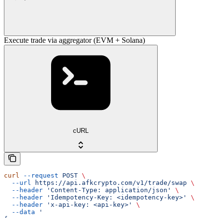
Execute trade via aggregator (EVM + Solana)
cURL
curl
 --request
 POST
 \
  --url
 https://api.afkcrypto.com/v1/trade/swap
 \
  --header
 'Content-Type: application/json'
 \
  --header
 'Idempotency-Key: <idempotency-key>'
 \
  --header
 'x-api-key: <api-key>'
 \
  --data
 '