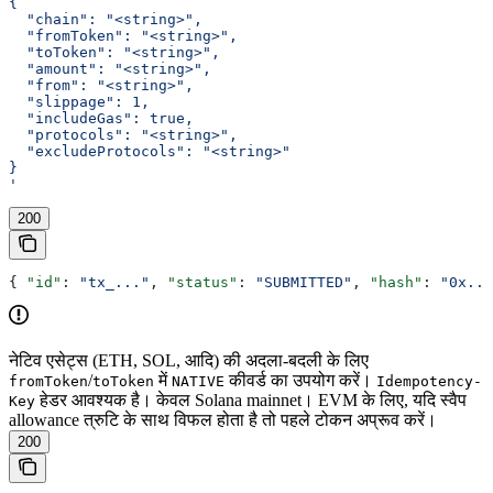
{
  "chain": "<string>",
  "fromToken": "<string>",
  "toToken": "<string>",
  "amount": "<string>",
  "from": "<string>",
  "slippage": 1,
  "includeGas": true,
  "protocols": "<string>",
  "excludeProtocols": "<string>"
}
'
200
{ 
"id"
: 
"tx_..."
, 
"status"
: 
"SUBMITTED"
, 
"hash"
: 
"0x...
नेटिव एसेट्स (ETH, SOL, आदि) की अदला-बदली के लिए
/
में
कीवर्ड का उपयोग करें।
fromToken
toToken
NATIVE
Idempotency-
हेडर आवश्यक है। केवल Solana mainnet। EVM के लिए, यदि स्वैप
Key
allowance त्रुटि के साथ विफल होता है तो पहले टोकन अप्रूव करें।
200