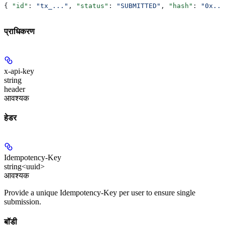
{ 
"id"
: 
"tx_..."
, 
"status"
: 
"SUBMITTED"
, 
"hash"
: 
"0x...
प्राधिकरण
x-api-key
string
header
आवश्यक
हेडर
Idempotency-Key
string<uuid>
आवश्यक
Provide a unique Idempotency-Key per user to ensure single
submission.
बॉडी