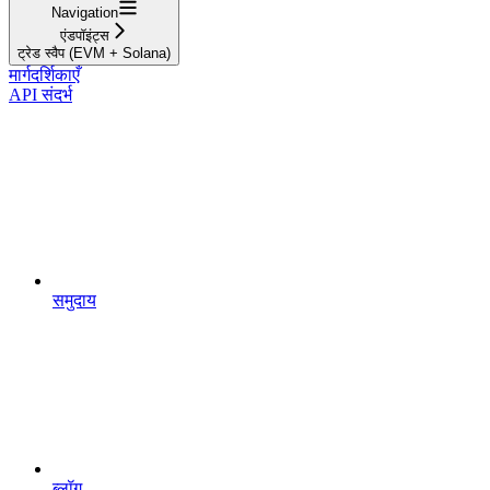
Navigation
एंडपॉइंट्स
ट्रेड स्वैप (EVM + Solana)
मार्गदर्शिकाएँ
API संदर्भ
समुदाय
ब्लॉग