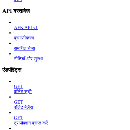
API दस्तावेज़
AFK API v1
प्रमाणीकरण
समर्थित चेन्स
नीतियाँ और सुरक्षा
एंडपॉइंट्स
GET
वॉलेट सूची
GET
वॉलेट बैलेंस
GET
ट्रांज़ैक्शन प्राप्त करें