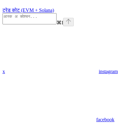
ट्रेड कोट (EVM + Solana)
⌘
I
x
instagram
facebook