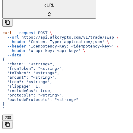
cURL
curl
 --request
 POST
 \
  --url
 https://api.afkcrypto.com/v1/trade/swap
 \
  --header
 'Content-Type: application/json'
 \
  --header
 'Idempotency-Key: <idempotency-key>'
 \
  --header
 'x-api-key: <api-key>'
 \
  --data
 '
{
  "chain": "<string>",
  "fromToken": "<string>",
  "toToken": "<string>",
  "amount": "<string>",
  "from": "<string>",
  "slippage": 1,
  "includeGas": true,
  "protocols": "<string>",
  "excludeProtocols": "<string>"
}
'
200