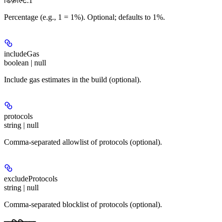
डिफ़ॉल्ट:
1
Percentage (e.g., 1 = 1%). Optional; defaults to 1%.
includeGas
boolean | null
Include gas estimates in the build (optional).
protocols
string | null
Comma-separated allowlist of protocols (optional).
excludeProtocols
string | null
Comma-separated blocklist of protocols (optional).