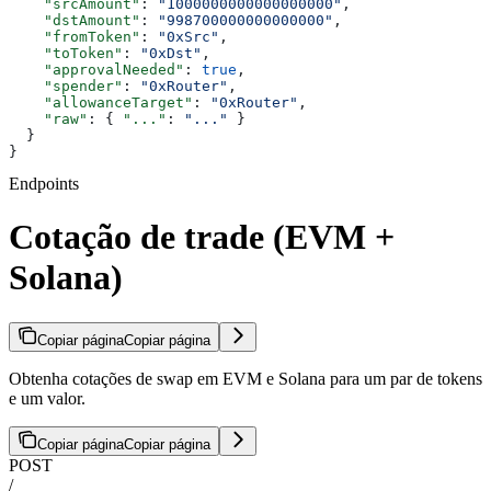
    "srcAmount"
: 
"1000000000000000000"
,
    "dstAmount"
: 
"998700000000000000"
,
    "fromToken"
: 
"0xSrc"
,
    "toToken"
: 
"0xDst"
,
    "approvalNeeded"
: 
true
,
    "spender"
: 
"0xRouter"
,
    "allowanceTarget"
: 
"0xRouter"
,
    "raw"
: { 
"..."
: 
"..."
 }
  }
}
Endpoints
Cotação de trade (EVM +
Solana)
Copiar página
Copiar página
Obtenha cotações de swap em EVM e Solana para um par de tokens
e um valor.
Copiar página
Copiar página
POST
/