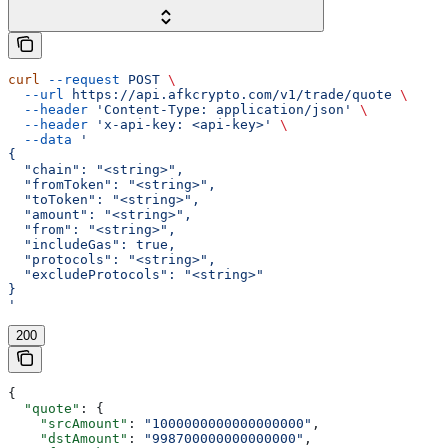
curl
 --request
 POST
 \
  --url
 https://api.afkcrypto.com/v1/trade/quote
 \
  --header
 'Content-Type: application/json'
 \
  --header
 'x-api-key: <api-key>'
 \
  --data
 '
{
  "chain": "<string>",
  "fromToken": "<string>",
  "toToken": "<string>",
  "amount": "<string>",
  "from": "<string>",
  "includeGas": true,
  "protocols": "<string>",
  "excludeProtocols": "<string>"
}
'
200
{
  "quote"
: {
    "srcAmount"
: 
"1000000000000000000"
,
    "dstAmount"
: 
"998700000000000000"
,