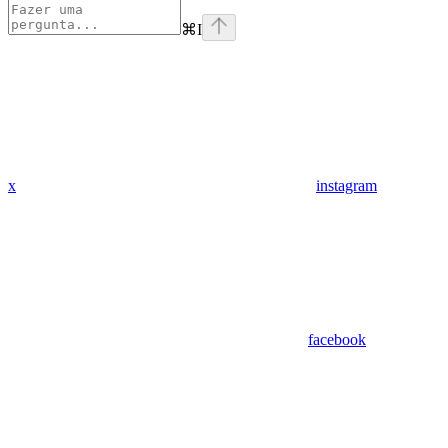
⌘
I
x
instagram
facebook