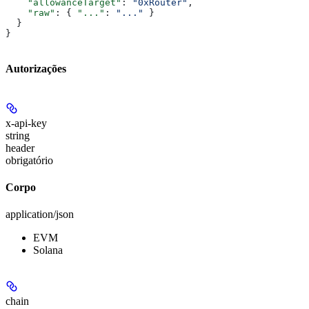
    "allowanceTarget"
: 
"0xRouter"
,
    "raw"
: { 
"..."
: 
"..."
 }
  }
}
Autorizações
x-api-key
string
header
obrigatório
Corpo
application/json
EVM
Solana
chain