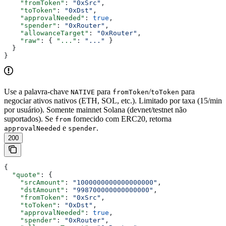
    "fromToken"
: 
"0xSrc"
,
    "toToken"
: 
"0xDst"
,
    "approvalNeeded"
: 
true
,
    "spender"
: 
"0xRouter"
,
    "allowanceTarget"
: 
"0xRouter"
,
    "raw"
: { 
"..."
: 
"..."
 }
  }
}
Use a palavra-chave
para
/
para
NATIVE
fromToken
toToken
negociar ativos nativos (ETH, SOL, etc.). Limitado por taxa (15/min
por usuário). Somente mainnet Solana (devnet/testnet não
suportados). Se
fornecido com ERC20, retorna
from
e
.
approvalNeeded
spender
200
{
  "quote"
: {
    "srcAmount"
: 
"1000000000000000000"
,
    "dstAmount"
: 
"998700000000000000"
,
    "fromToken"
: 
"0xSrc"
,
    "toToken"
: 
"0xDst"
,
    "approvalNeeded"
: 
true
,
    "spender"
: 
"0xRouter"
,