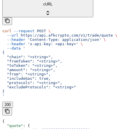
cURL
curl
 --request
 POST
 \
  --url
 https://api.afkcrypto.com/v1/trade/quote
 \
  --header
 'Content-Type: application/json'
 \
  --header
 'x-api-key: <api-key>'
 \
  --data
 '
{
  "chain": "<string>",
  "fromToken": "<string>",
  "toToken": "<string>",
  "amount": "<string>",
  "from": "<string>",
  "includeGas": true,
  "protocols": "<string>",
  "excludeProtocols": "<string>"
}
'
200
{
  "quote"
: {