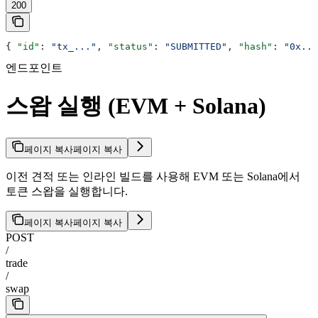
200
{ 
"id"
: 
"tx_..."
, 
"status"
: 
"SUBMITTED"
, 
"hash"
: 
"0x...
엔드포인트
스왑 실행 (EVM + Solana)
페이지 복사
페이지 복사
이전 견적 또는 인라인 빌드를 사용해 EVM 또는 Solana에서
토큰 스왑을 실행합니다.
페이지 복사
페이지 복사
POST
/
trade
/
swap