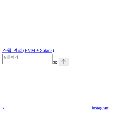
스왑 견적 (EVM + Solana)
⌘
I
x
instagram