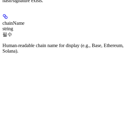
hash/signature exists.
chainName
string
필수
Human-readable chain name for display (e.g., Base, Ethereum,
Solana).