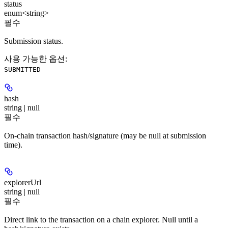
status
enum<string>
필수
Submission status.
사용 가능한 옵션
:
SUBMITTED
hash
string | null
필수
On-chain transaction hash/signature (may be null at submission
time).
explorerUrl
string | null
필수
Direct link to the transaction on a chain explorer. Null until a