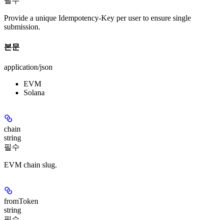
필수
Provide a unique Idempotency-Key per user to ensure single
submission.
본문
application/json
EVM
Solana
chain
string
필수
EVM chain slug.
fromToken
string
필수