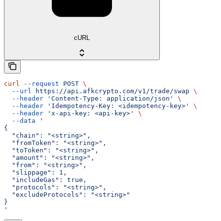
cURL
curl
 --request
 POST
 \
  --url
 https://api.afkcrypto.com/v1/trade/swap
 \
  --header
 'Content-Type: application/json'
 \
  --header
 'Idempotency-Key: <idempotency-key>'
 \
  --header
 'x-api-key: <api-key>'
 \
  --data
 '
{
  "chain": "<string>",
  "fromToken": "<string>",
  "toToken": "<string>",
  "amount": "<string>",
  "from": "<string>",
  "slippage": 1,
  "includeGas": true,
  "protocols": "<string>",
  "excludeProtocols": "<string>"
}
'