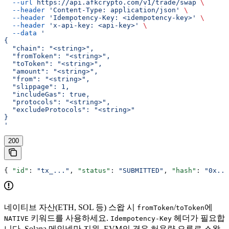
  --url
 https://api.afkcrypto.com/v1/trade/swap
 \
  --header
 'Content-Type: application/json'
 \
  --header
 'Idempotency-Key: <idempotency-key>'
 \
  --header
 'x-api-key: <api-key>'
 \
  --data
 '
{
  "chain": "<string>",
  "fromToken": "<string>",
  "toToken": "<string>",
  "amount": "<string>",
  "from": "<string>",
  "slippage": 1,
  "includeGas": true,
  "protocols": "<string>",
  "excludeProtocols": "<string>"
}
'
200
{ 
"id"
: 
"tx_..."
, 
"status"
: 
"SUBMITTED"
, 
"hash"
: 
"0x...
네이티브 자산(ETH, SOL 등) 스왑 시
/
에
fromToken
toToken
키워드를 사용하세요.
헤더가 필요합
NATIVE
Idempotency-Key
니다. Solana 메인넷만 지원. EVM의 경우 허용량 오류로 스왑