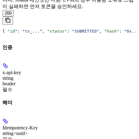
이 실패하면 먼저 토큰을 승인하세요.
200
{ 
"id"
: 
"tx_..."
, 
"status"
: 
"SUBMITTED"
, 
"hash"
: 
"0x...
인증
x-api-key
string
header
필수
헤더
Idempotency-Key
string<uuid>