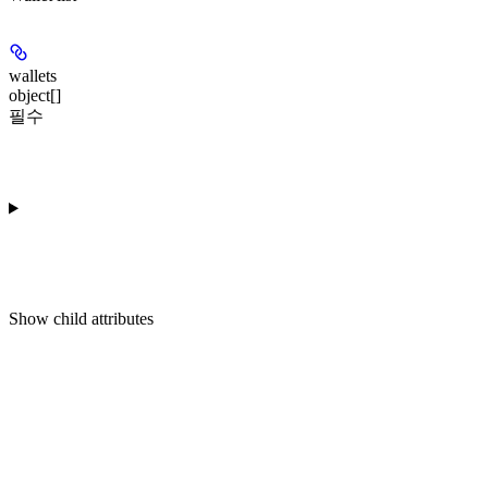
wallets
object[]
필수
Show
child attributes