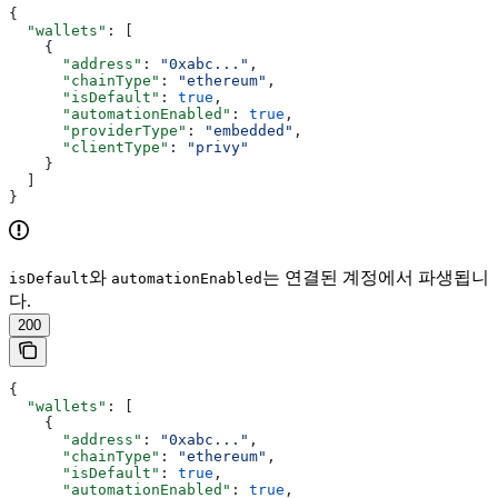
{
  "wallets"
: [
    {
      "address"
: 
"0xabc..."
,
      "chainType"
: 
"ethereum"
,
      "isDefault"
: 
true
,
      "automationEnabled"
: 
true
,
      "providerType"
: 
"embedded"
,
      "clientType"
: 
"privy"
    }
  ]
}
와
는 연결된 계정에서 파생됩니
isDefault
automationEnabled
다.
200
{
  "wallets"
: [
    {
      "address"
: 
"0xabc..."
,
      "chainType"
: 
"ethereum"
,
      "isDefault"
: 
true
,
      "automationEnabled"
: 
true
,