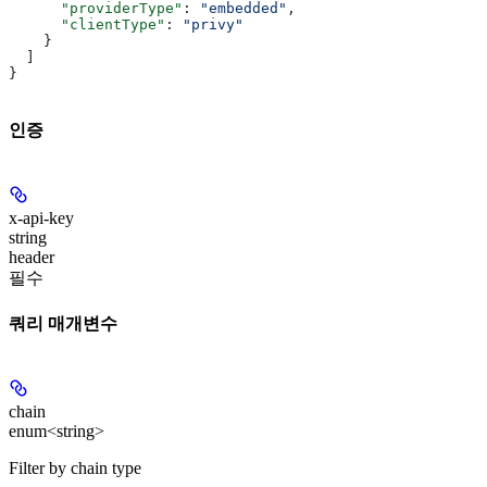
      "providerType"
: 
"embedded"
,
      "clientType"
: 
"privy"
    }
  ]
}
인증
x-api-key
string
header
필수
쿼리 매개변수
chain
enum<string>
Filter by chain type