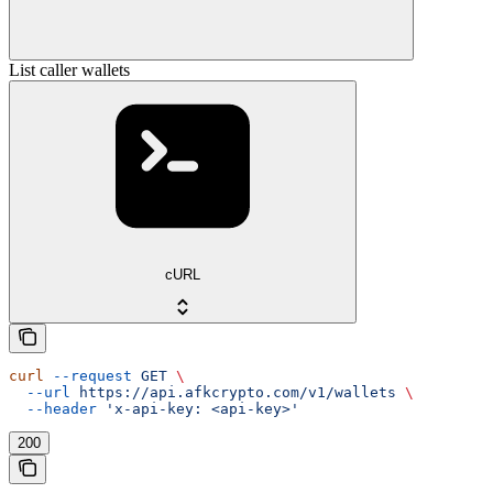
List caller wallets
cURL
curl
 --request
 GET
 \
  --url
 https://api.afkcrypto.com/v1/wallets
 \
  --header
 'x-api-key: <api-key>'
200