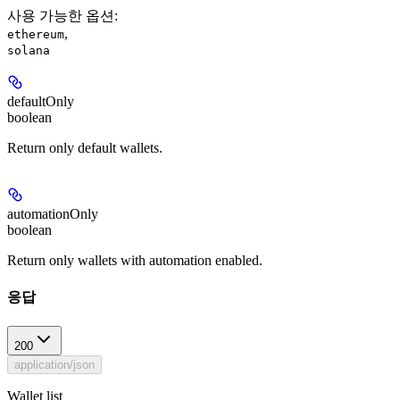
사용 가능한 옵션
:
,
ethereum
solana
defaultOnly
boolean
Return only default wallets.
automationOnly
boolean
Return only wallets with automation enabled.
응답
200
application/json
Wallet list