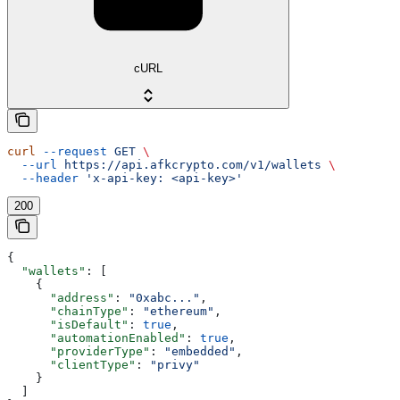
cURL
curl
 --request
 GET
 \
  --url
 https://api.afkcrypto.com/v1/wallets
 \
  --header
 'x-api-key: <api-key>'
200
{
  "wallets"
: [
    {
      "address"
: 
"0xabc..."
,
      "chainType"
: 
"ethereum"
,
      "isDefault"
: 
true
,
      "automationEnabled"
: 
true
,
      "providerType"
: 
"embedded"
,
      "clientType"
: 
"privy"
    }
  ]