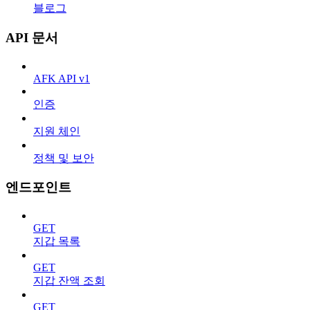
블로그
API 문서
AFK API v1
인증
지원 체인
정책 및 보안
엔드포인트
GET
지갑 목록
GET
지갑 잔액 조회
GET