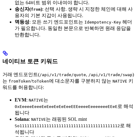
없는 64비트 범위 이내여야 합니다.
송신자(
)
: 선택 사항. 생략 시 지정한 체인에 대해 사
from
용자의 기본 지갑이 사용됩니다.
멱등성
: 모든 쓰기 엔드포인트는
헤더
Idempotency-Key
가 필요합니다. 동일한 본문으로 반복하면 원래 응답을
반환합니다.
네이티브 토큰 키워드
거래 엔드포인트(
,
)
/api/v1/trade/quote
/api/v1/trade/swap
는
/
에 대소문자를 구분하지 않는
키
fromToken
toToken
NATIVE
워드를 허용합니다:
EVM
:
는
NATIVE
로 해석
0xEeeeeEeeeEeEeeEeEeEeeEEEeeeeEeeeeeeeEEeE
됩니다
Solana
:
는 래핑된 SOL mint
NATIVE
로 해
So11111111111111111111111111111111111111112
석됩니다