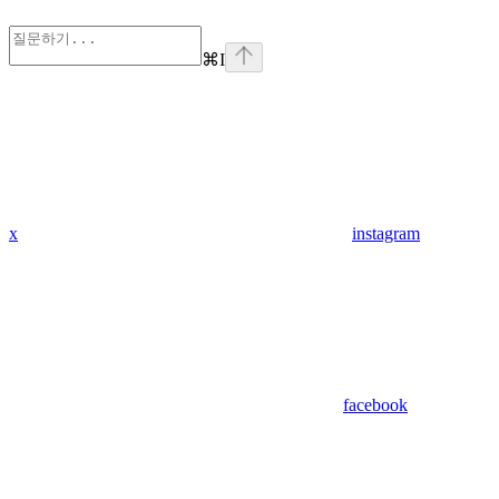
⌘
I
x
instagram
facebook