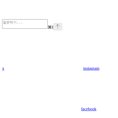
⌘
I
x
instagram
facebook